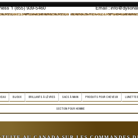
ess 1 (855) 939-5460
Email :
info@dylion
DEAU
BIJOUX
BRILLANTS À LÈVRES
SACS À MAIN
PRODUITS POUR CHEVEUX
LUNETTES
SECTION POUR HOMME
ATUITE AU CANADA SUR LES COMMANDES DE 