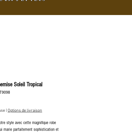
emise Soleil Tropical
LT9098
rix
use
|
Options de livraison
otre style avec cette magnifique robe
i marie parfaitement sophistication et