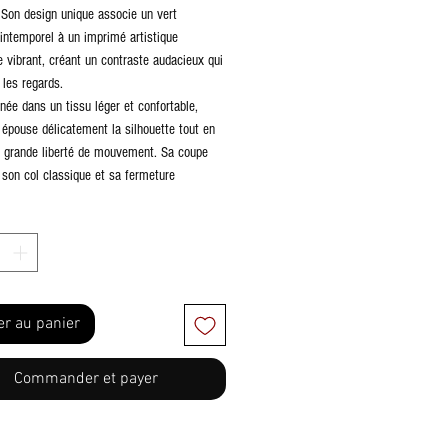
. Son design unique associe un vert
ntemporel à un imprimé artistique
e vibrant, créant un contraste audacieux qui
 les regards.
née dans un tissu léger et confortable,
 épouse délicatement la silhouette tout en
e grande liberté de mouvement. Sa coupe
 son col classique et sa fermeture
sur toute la longueur lui confèrent une
 et polyvalente, idéale pour le bureau, les
tre amies ou les occasions spéciales.
tiques :
emise élégante et féminine
colore exclusif avec imprimé artistique
er au panier
e
ique et fermeture boutonnée à l’avant
Commander et payer
 au genou
fortable et fluide
yvalent : professionnel, chic ou décontracté