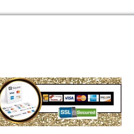
Conseil m
Portez-la 
ou des acc
place à so
Siège social : Montréal, QC, Canada
WhatsApp Business : 1 (855) 939-5460
Courriel :
info@dylionam.com
Politiq
© DYLIONAM 2026 - Tous droits réservés