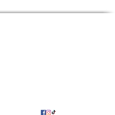
ode :
avec des sandales à talons, des escarpins
essoires minimalistes pour laisser toute la
À propos de nous
n design exceptionnel.
Mon compte
FAQ
Paiement & livraison
ue d'échange et de remboursement
Politique de confidentialité
Conditions d'utilisation
Contactez-nous