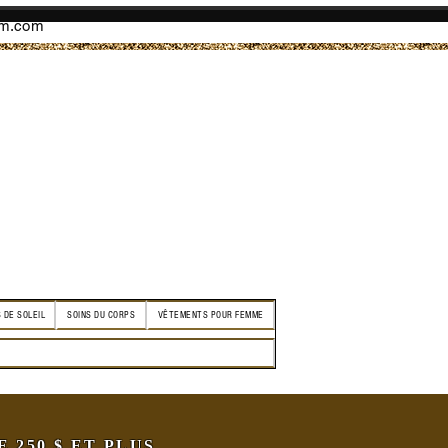
am.com
 DE SOLEIL
SOINS DU CORPS
VÊTEMENTS POUR FEMME
250 $ ET PLUS