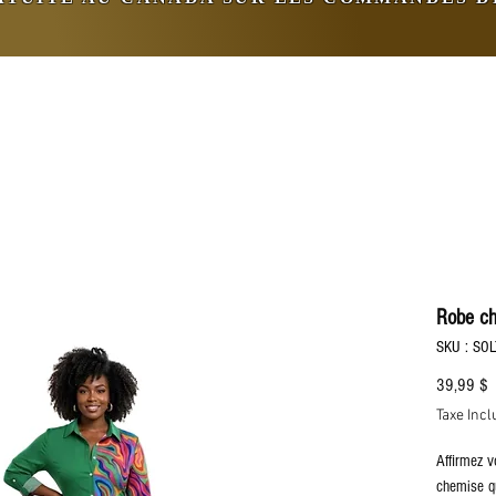
Robe ch
SKU : SO
P
39,99 $
Taxe Incl
Affirmez v
chemise qu