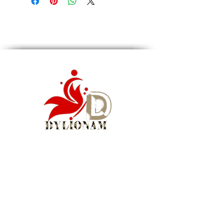
sophistiquée ou pour ajouter une touche de
'statement' à une tenue de journée
minimaliste. Osez l'originalité avec cette
pièce maîtresse de votre collection de bijoux.
Type de métal : Alliage de zinc
Matériel : Métal
Couleur : Argent
Siège social : Montréal, QC, Canada
WhatsApp Business :
1 (855) 939-5460
Courriel :
info@dylionam.com