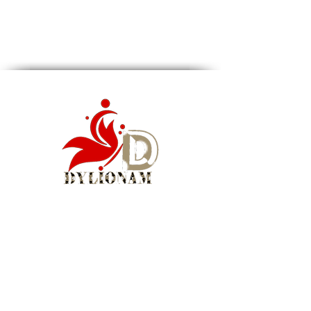
Siège social : Montréal, QC, Canada
WhatsApp Business :
1 (855) 939-5460
Courriel :
info@dylionam.com