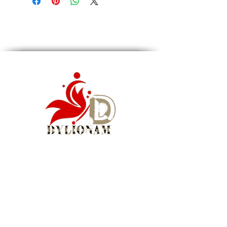
•Motif géométrique chic et moderne
•Finition satinée douce au toucher
•Léger, fluide et confortable
•Polyvalent : tête, cou, sac, cheveux
Un foulard qui révèle le caractère et
l’élégance naturelle de celle qui le porte.
Style: Élégant
Type: Inélasticité, carré
Occasion : Décontracté
Matériau : Polyester
Couleur : Idem sur la photo
Dimensions : 35,43 x 35,43 pouces
Conseils d’entretien : Lavage à la main ou
nettoyage à sec professionnel.
Siège social : Montréal, QC, Canada
WhatsApp Business :
1 (855) 939-5460
Courriel :
info@dylionam.com