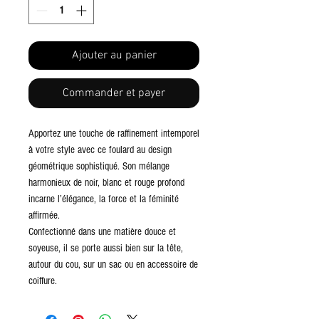
Ajouter au panier
Commander et payer
Apportez une touche de raffinement intemporel
à votre style avec ce foulard au design
géométrique sophistiqué. Son mélange
harmonieux de noir, blanc et rouge profond
incarne l’élégance, la force et la féminité
affirmée.
Confectionné dans une matière douce et
soyeuse, il se porte aussi bien sur la tête,
autour du cou, sur un sac ou en accessoire de
coiffure.
Un indispensable pour sublimer vos tenues du
quotidien comme vos looks les plus habillés.