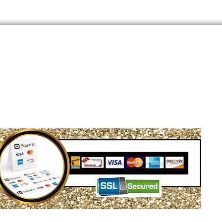
Siège social : Montréal, QC, Canada
WhatsApp Business : 1 (855) 939-5460
Courriel :
info@dylionam.com
Politiq
© DYLIONAM 2026 - Tous droits réservés