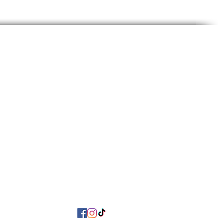
À propos de nous
Mon compte
FAQ
Paiement & livraison
ue d'échange et de remboursement
Politique de confidentialité
Conditions d'utilisation
Contactez-nous