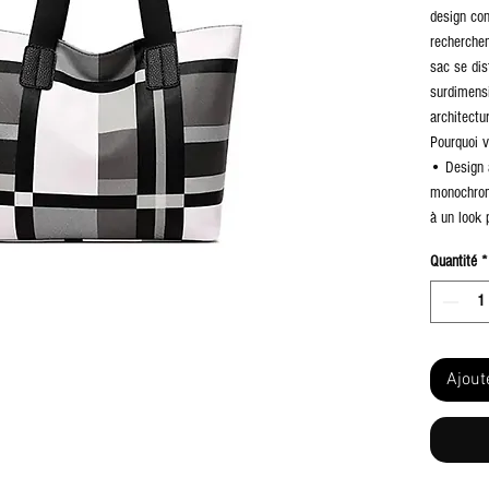
design con
recherchen
sac se dis
surdimens
architectu
Pourquoi v
• Design 
monochrome
à un look 
de week-e
Quantité
*
• Format g
tout l'esp
ordinateur
ou vos ach
• Confort 
Ajout
textile noi
même lorsq
• Finition
un fini te