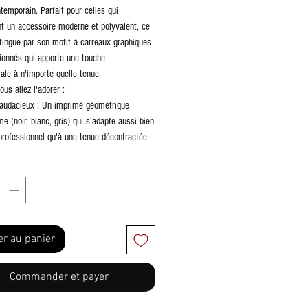
temporain. Parfait pour celles qui
t un accessoire moderne et polyvalent, ce
tingue par son motif à carreaux graphiques
ionnés qui apporte une touche
rale à n'importe quelle tenue.
ous allez l'adorer :
audacieux : Un imprimé géométrique
 (noir, blanc, gris) qui s'adapte aussi bien
professionnel qu'à une tenue décontractée
nd.
énéreux : Sa forme "tote" classique offre
ace nécessaire pour vos essentiels :
 portable, documents, trousse de maquillage
ats du jour.
et robustesse : Équipé de larges anses en
er au panier
r, il assure un porté épaule confortable,
u'il est bien rempli.
Commander et payer
s soignées : Les attaches des anses avec
xturé imitation cuir ajoutent une note