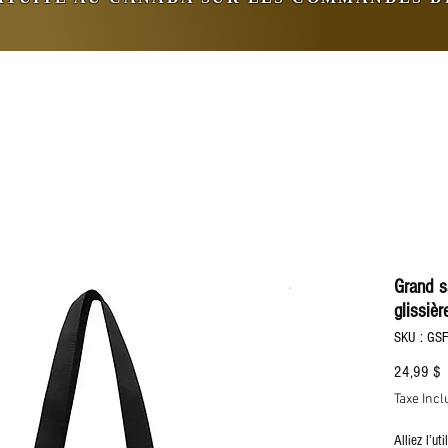
Grand s
glissièr
SKU : GS
P
24,99 $
Taxe Incl
Alliez l’ut