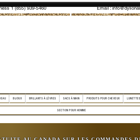
ess 1 (855) 939-5460
Email :
info@dylion
DEAU
BIJOUX
BRILLANTS À LÈVRES
SACS À MAIN
PRODUITS POUR CHEVEUX
LUNETTES
SECTION POUR HOMME
ATUITE AU CANADA SUR LES COMMANDES DE 