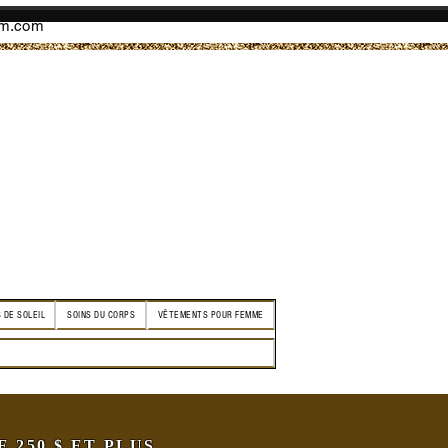
am.com
 DE SOLEIL
SOINS DU CORPS
VÊTEMENTS POUR FEMME
250 $ ET PLUS