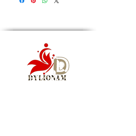
Finition : Doré texturé
Couleur : Or
Matériel : Alliage de zinc
Dimensions : 6.2 cm × 3.3 cm
Type de fermoir : Clou avec poussoir (tige
pour oreilles percées)
Poids : Léger et confortable
Conseils d’entretien : Éviter le contact avec
l’eau, le parfum et les produits chimiques.
Conserver dans leur pochette ou boîte
d’origine.
Siège social : Montréal, QC, Canada
WhatsApp Business :
1 (855) 939-5460
Courriel :
info@dylionam.com