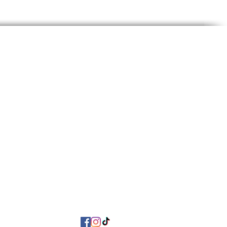
À propos de nous
Mon compte
FAQ
Paiement & livraison
ue d'échange et de remboursement
Politique de confidentialité
Conditions d'utilisation
Contactez-nous