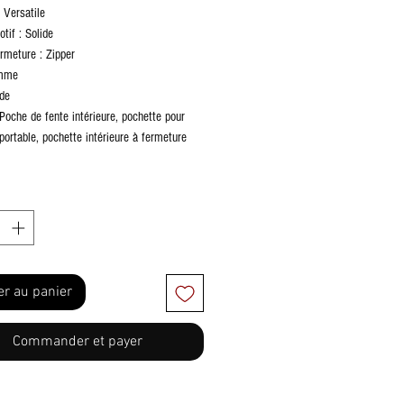
 Versatile
tif : Solide
rmeture : Zipper
emme
ode
: Poche de fente intérieure, pochette pour
portable, pochette intérieure à fermeture
2 x 23 x 13 cm
er au panier
Commander et payer