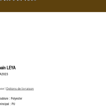
main LEYA
YA2023
rix
use
|
Options de livraison
oublure : Polyester
rincipal : PU