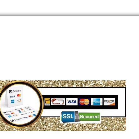
Siège social : Montréal, QC, Canada
WhatsApp Business : 1 (855) 939-5460
Courriel :
info@dylionam.com
Politiq
© DYLIONAM 2026 - Tous droits réservés