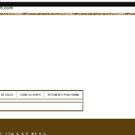
am.com
 DE SOLEIL
SOINS DU CORPS
VÊTEMENTS POUR FEMME
250 $ ET PLUS