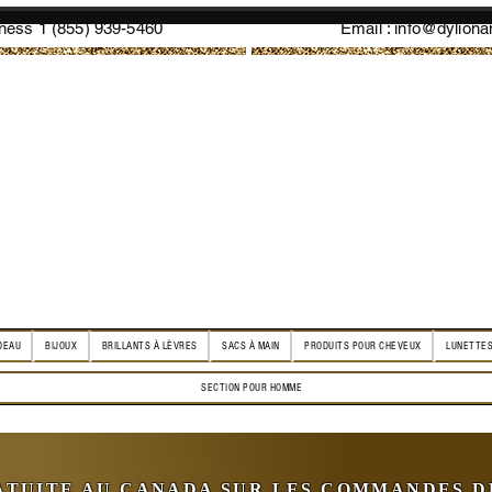
ess 1 (855) 939-5460
Email :
info@dylion
DEAU
BIJOUX
BRILLANTS À LÈVRES
SACS À MAIN
PRODUITS POUR CHEVEUX
LUNETTES
SECTION POUR HOMME
ATUITE AU CANADA SUR LES COMMANDES DE 