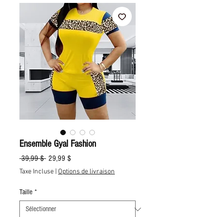
Ensemble Gyal Fashion
Prix
Prix
 39,99 $ 
29,99 $
original
promotionnel
Taxe Incluse
|
Options de livraison
Taille
*