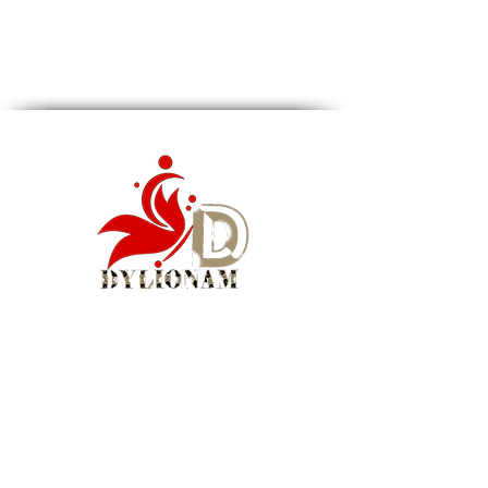
Siège social : Montréal, QC, Canada
WhatsApp Business :
1 (855) 939-5460
Courriel :
info@dylionam.com