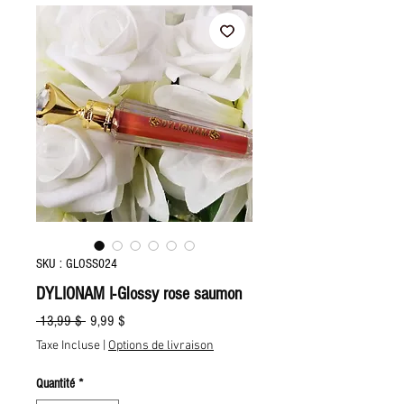
SKU : GLOSS024
DYLIONAM I-Glossy rose saumon
Prix
Prix
 13,99 $ 
9,99 $
original
promotionnel
Taxe Incluse
|
Options de livraison
Quantité
*