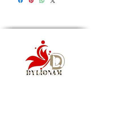
Ingrédients : Polyisobutene; Ethylhexyl
Isopalmitate; Diisostearyl Malate;
Pentaerythrityl Tetraisostearate; Tridecyl;
Trimelliatate; Isononyl Isononanoate; Ceresin;
Hydrogenated styrene/Butadiene Copolymer;
Titanium Dioxide; Silicon Dioxide;
Butylacrylate; Polyethylene; Tocopherol (peut
contenir +/-:Cl 77491, Cl 77492
Informations ingrédients : Ce produit est sans
parabène. Il est végétalien et n'a pas été testé
sur les animaux.
Siège social : Montréal, QC, Canada
WhatsApp Business :
1 (855) 939-5460
Courriel :
info@dylionam.com