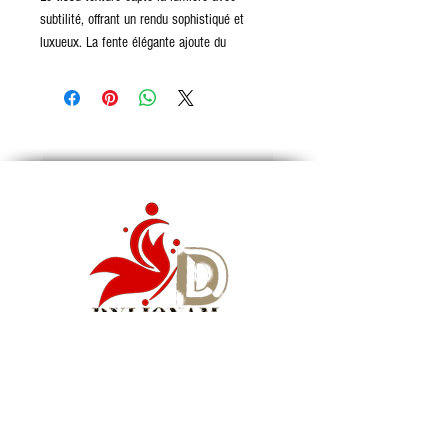
subtilité, offrant un rendu sophistiqué et
luxueux. La fente élégante ajoute du
mouvement et une allure irrésistiblement chic,
parfaite pour une soirée élégante, un
événement spécial ou une occasion où vous
souhaitez marquer les esprits.
Une robe pensée pour les femmes qui aiment
se distinguer, rayonner et incarner l’élégance
sans compromis.
Collet : Col gateau
Style de manche : Épaule dénudée
Longueur de la robe : Mi-mollet
Type de motif : Solide
Silhouette : Gaine
Matériau : Polyester
Sexe : Femme
Couleur : Idem sur la photo
Siège social : Montréal, QC, Canada
WhatsApp Business :
1 (855) 939-5460
Courriel :
info@dylionam.com