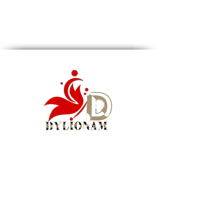
Siège social : Montréal, QC, Canada
WhatsApp Business :
1 (855) 939-5460
Courriel :
info@dylionam.com